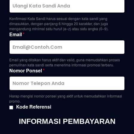
Konfirmasi Kata Sandi harus sesuai dengan kata sandi yang
dimasukkan, dengan panjang 6 hingga 20 karakter, dan juga
mengandung minimal satu huruf (a–z) atau satu angka (0–9).
Email
Email yang diisikan harus aktif dan valid, guna memudahkan proses
pemulihan kata sandi serta menerima informasi promosi terbaru.
Nomor Ponsel
Harap mengisi nomor ponsel yang aktif untuk memudahkan informasi
promo.
Kode Referensi
INFORMASI PEMBAYARAN